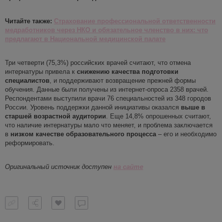
Читайте также:
Страхование профессиональной ответственности
медработников через НКО и обязательное членство в них: что
предлагают в Национальной медицинской палате
Три четверти (75,3%) российских врачей считают, что отмена
интернатуры привела к
снижению качества подготовки
специалистов
, и поддерживают возвращение прежней формы
обучения. Данные были получены из интернет-опроса 2358 врачей.
Респондентами выступили врачи 76 специальностей из 348 городов
России. Уровень поддержки данной инициативы оказался
выше в
старшей возрастной аудитории
. Еще 14,8% опрошенных считают,
что наличие интернатуры мало что меняет, и проблема заключается
в
низком качестве образовательного процесса
– его и необходимо
реформировать.
Оригинальный источник доступен
на сайте