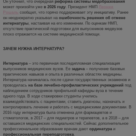
Он уточнил, что очередная
реформа системы медобразования
может произойти уже
в 2026 году
. Президент НМП
Леонид
Рошаль
сообщил, что горячо поддерживает эту инициативу. Ранее
он неоднократно указывал на
ошибочность решения об отмене
интернатуры
, настаивая на его изменении. По оценкам НМП,
отсутствие практической подготовки для выпускников медвузов
плохо отражается на системе медицинской помощи.
ЗАЧЕМ НУЖНА ИНТЕРНАТУРА?
Интернатура
– это первичная последипломная специализация
выпускников медицинских вузов. Ее
задача
– получение базовых
практических навыков и опыта в различных областях медицины.
Интернатура начиналась после сдачи государственных экзаменов и
проводилась
на базе лечебно-профилактических учреждений
под
наблюдением сотрудников профильной кафедры вуза в течение
одного года. В ходе стажировки студенты учились
взаимодействовать с пациентами, ставить диагнозы, назначать и
контролировать лечение и работать с медицинскими документами. В
2016 году интернатура была отменена для фармацевтов и
стоматологов, в 2017 – для педиатров и терапевтов, а в 2018 – для
оставшихся медицинских специальностей. Сейчас дополнительное
профессиональное образование врачам дают
ординатура
и
профессиональная переподготовка
.