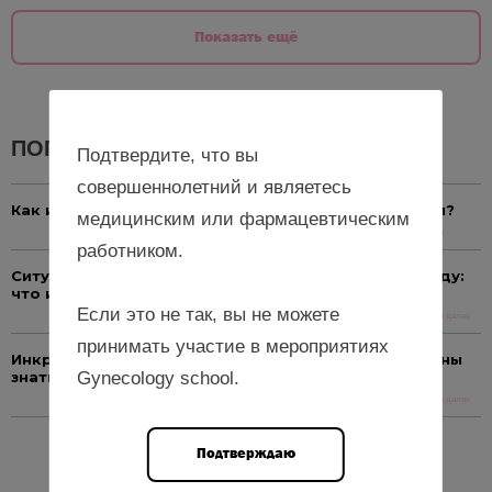
Показать ещё
ПОПУЛЯРНЫЕ НОВОСТИ
Подтвердите, что вы
совершеннолетний и являетесь
Как и зачем оценивать репродуктивный потенциал?
медицинским или фармацевтическим
Читать далее
работником.
Ситуация с онкозаболеваниями в России в 2025 году:
что изменилось?
Если это не так, вы не можете
Читать далее
принимать участие в мероприятиях
Инкретины и репродуктивное здоровье: что должны
Gynecology school.
знать гинекологи
Читать далее
Подтверждаю
Еще новости