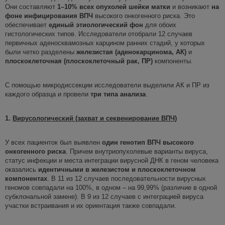
Они составляют
1–10%
всех опухолей шейки матки
и возникают
на
фоне инфицирования ВПЧ
высокого онкогенного риска. Это
обеспечивает
единый этиологический фон
для обоих
гистологических типов. Исследователи отобрали 12 случаев
первичных аденосквамозных карцином ранних стадий, у которых
были четко разделены
железистая (аденокарцинома, АК)
и
плоскоклеточная (плоскоклеточный рак, ПР)
компоненты.
С помощью микродиссекции исследователи выделили АК и ПР из
каждого образца и провели
три типа анализа
.
1.
Вирусологический (захват и секвенирование ВПЧ)
У всех пациенток был выявлен
один генотип ВПЧ
высокого
онкогенного риска
. Причем внутриопухолевые варианты вируса,
статус инфекции и места интеграции вирусной ДНК в геном человека
оказались
идентичными в железистом и плоскоклеточном
компонентах
. В 11 из 12 случаев последовательности вирусных
геномов совпадали на 100%, в одном – на 99,99% (различие в одной
субклональной замене). В 9 из 12 случаев с интеграцией вируса
участки встраивания и их ориентация также совпадали.