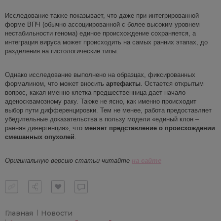
Исследование также показывает, что даже при интегрированной
форме ВПЧ (обычно ассоциированной с более высоким уровнем
нестабильности генома) единое происхождение сохраняется, а
интеграция вируса может происходить на самых ранних этапах, до
разделения на гистологические типы.
Однако исследование выполнено на образцах, фиксированных
формалином, что может
вносить
артефакты
. Остается открытым
вопрос, какая именно клетка-предшественница дает начало
аденосквамозному раку. Также не ясно, как именно происходит
выбор пути дифференцировки. Тем не менее, работа предоставляет
убедительные доказательства в пользу модели «единый клон –
ранняя дивергенция», что
меняет представлени
е
о происхождении
смешанных опухолей
.
Оригинальную версию статьи читайте
на сай
т
е
Главная
Новости