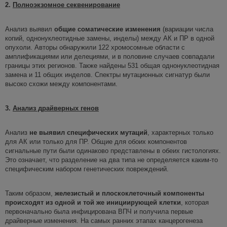
2.
Полноэкзомное
секвенирование
Анализ выявил
общие соматические изменения
(вариации числа
копий, однонуклеотидные замены, инделы) между АК и ПР в одной
опухоли. Авторы обнаружили 122 хромосомные области с
амплификациями или делециями, и в половине случаев совпадали
границы этих регионов. Также найдены 531 общая однонуклеотидная
замена и 11 общих инделов. Спектры мутационных сигнатур были
высоко схожи между компонентами.
3.
Анализ драйверных генов
Анализ
не выявил специфических мутаций
, характерных только
для АК или только для ПР. Общие для обоих компонентов
сигнальные пути были одинаково представлены в обеих гистологиях.
Это означает, что разделение на два типа не определяется каким-то
специфическим набором генетических повреждений.
Таким образом,
железистый и плоскоклеточный
компоненты
происходят из одной и той же инициирующей клетки
, которая
первоначально была инфицирована ВПЧ и получила первые
драйверные изменения. На самых ранних этапах канцерогенеза