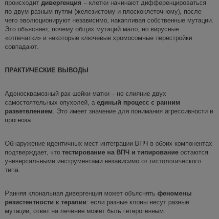
происходит
дивергенция
– клетки начинают дифференцироваться
по двум разным путям (железистому и плоскоклеточному), после
чего эволюционируют независимо, накапливая собственные мутации.
Это объясняет, почему общих мутаций мало, но вирусные
«отпечатки» и некоторые ключевые хромосомные перестройки
совпадают.
ПРАКТИЧЕСКИЕ ВЫВОДЫ
Аденосквамозный рак шейки матки – не слияние двух
самостоятельных опухолей, а
единый процесс с ранним
разветвлением
. Это имеет значение для понимания агрессивности и
прогноза.
Обнаружение идентичных мест интеграции ВПЧ в обоих компонентах
подтверждает, что
тестирование на ВПЧ и типирование
остаются
универсальными инструментами независимо от гистологического
типа.
Ранняя клональная дивергенция может объяснять
феномены
резистентности
к терапии
: если разные клоны несут разные
мутации, ответ на лечение может быть гетерогенным.