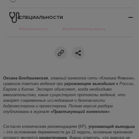
СПЕЦИАЛЬНОСТИ
#беременность
#практическому врачу
Оксана
Богдашевская
,
главный гинеколог сети «Клиника Фомина»,
сравни
ла
тактики
ведения при
угрожающе
м
выкидыш
е
в России,
Европе и Китае. Эксперт объясняет, когда необходимо
вмешательство, какие существуют протоколы ведения, что
говорят современные исследования о безопасности
дидрогестерона и прогестерона. Полная версия разбора
опубликована в журнале
«Практикующий гинеколог»
.
Согласно клиническим рекомендациям (КР),
угрожающий выкидыш
– это осложнение беременности до 22 недель, основным признаком
которого является
кровотечение
. Важно отметить, что диагноз не