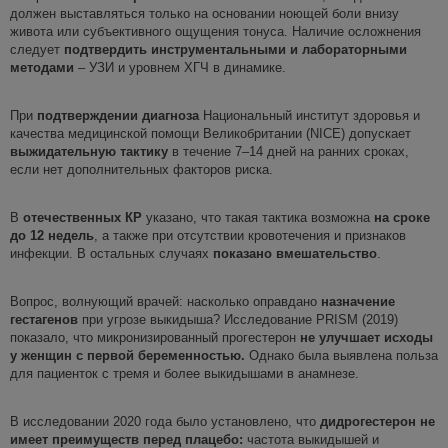
должен выставляться только на основании ноющей боли внизу
живота или субъективного ощущения тонуса. Наличие осложнения
следует
подтвердить
инструментальными и лабораторными
методами
– УЗИ и уровнем ХГЧ в динамике.
При
подтверждении диагноза
Национальный институт здоровья и
качества медицинской помощи Великобритании (NICE) допускает
выжидательную тактику
в течение 7–14 дней на ранних сроках,
если нет дополнительных факторов риска.
В
отечественных КР
указано, что такая тактика возможна
на сроке
до 12 недель
, а также при отсутствии кровотечения и признаков
инфекции. В остальных случаях
показано вмешательство
.
Вопрос, волнующий врачей: насколько оправдано
назначение
гестагенов
при угрозе выкидыша? Исследование PRISM (2019)
показало, что микронизированный прогестерон
не улучшает исходы
у женщин с первой беременностью.
Однако была выявлена польза
для пациенток с тремя и более выкидышами в анамнезе.
В исследовании 2020 года было установлено, что
дидрогестерон не
имеет преимуществ перед плацебо:
частота выкидышей и