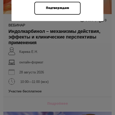
Подтверждаю
1 198
0
ВЕБИНАР
Индолкарбинол – механизмы действия,
эффекты и клинические перспективы
применения
Карева Е.Н.
онлайн-формат
28 августа 2026
10:00—11:00 (мск)
Участие бесплатное
Подробнее