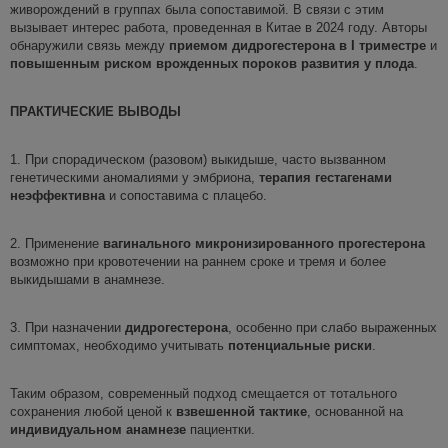
живорождений в группах была сопоставимой. В связи с этим
вызывает интерес работа, проведенная в Китае в 2024 году. Авторы
обнаружили связь между
приемом дидрогестерона в I триместре
и
повышенным риском врожденных пороков развития у плода
.
ПРАКТИЧЕСКИЕ ВЫВОДЫ
1. При спорадическом (разовом) выкидыше, часто вызванном
генетическими аномалиями у эмбриона,
терапия гестагенами
неэффективна
и сопоставима с плацебо.
2. Применение
вагинального
микронизированного
прогестерона
возможно
при кровотечении на раннем сроке и тремя и более
выкидышами в анамнезе.
3. При назначении
дидрогестерона
, особенно при слабо выраженных
симптомах, необходимо учитывать
потенциальные риски
.
Таким образом, современный подход смещается от тотального
сохранения любой ценой к
взвешенной тактике
, основанной на
индивидуальном анамнезе
пациентки.