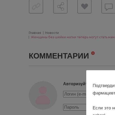
Главная
Новости
Женщины без шейки матки теперь могут стать мам
КОММЕНТАРИИ
0
Авторизуйтесь, чтобы о
Подтверди
фармацевт
Если это н