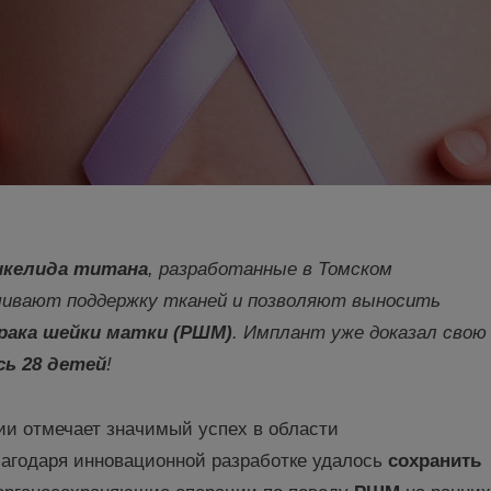
икелида титана
, разработанные в Томском
чивают поддержку тканей и позволяют выносить
рака шейки матки
(РШМ)
. Имплант уже доказал свою
сь 28 детей
!
и отмечает значимый успех в области
лагодаря инновационной разработке удалось
сохранить