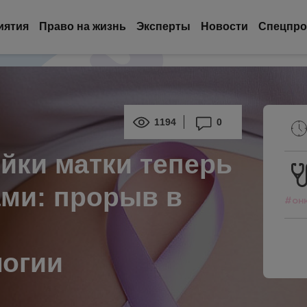
иятия
Право на жизнь
Эксперты
Новости
Спецпро
1194
0
йки матки теперь
ами: прорыв в
#онк
логии