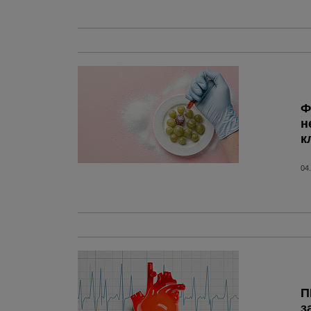
Ф
н
к
04
П
з