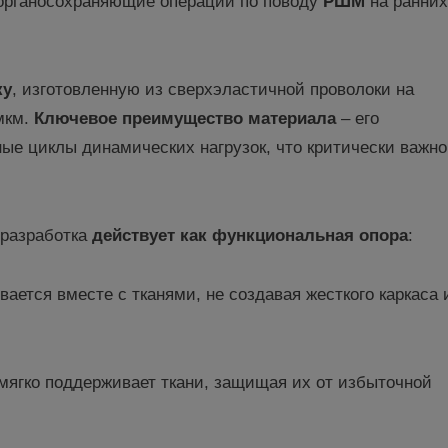
органосохраняющие операции по поводу
РШМ
на ранних
ку
, изготовленную из сверхэластичной проволоки на
мкм.
Ключевое преимущество материала
– его
е циклы динамических нагрузок, что критически важно
 разработка
действует как функциональная опора
:
вается вместе с тканями, не создавая жесткого каркаса 
мягко поддерживает ткани, защищая их от избыточной