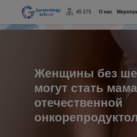
45 275
О нас
Mеропр
Женщины без ше
могут стать мам
отечественной
онкорепродукто