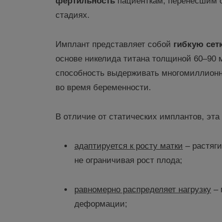
фертильность
пациенткам, перенесшим 
стадиях.
Имплант представляет собой
гибкую сет
основе никелида титана толщиной 60–90 
способность выдерживать многомиллионны
во время беременности.
В отличие от статических имплантов, эта
адаптируется к росту матки
– растяги
не ограничивая рост плода;
равномерно распределяет нагрузку
– 
деформации;