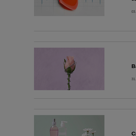
03
В
31
С