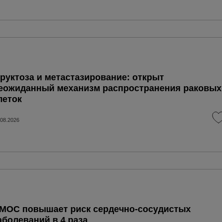
руктоза и метастазирование: открыт
еожиданный механизм распространения раковых
леток
.08.2026
МОС повышает риск сердечно-сосудистых
аболеваний в 4 раза