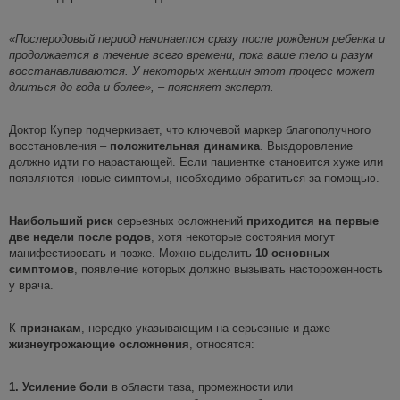
«Послеродовый период начинается сразу после рожд
ения ребенка и
продолжается в течение всего времени, пока ваше тело и разум
восстанавливаются. У некоторых женщин этот процесс может
длиться до года и более», – поясняет эксперт.
Доктор Купер подчеркивает, что ключевой маркер благополучного
восстановления –
положительная динамика
. Выздоровление
должно идти по нарастающей. Если пациентке становится хуже или
появляются новые симптомы, необходимо обратиться за помощью.
Наибольший риск
серьезных осложнений
приходится на первые
две недели после родов
, хотя некоторые состояния могут
манифестировать и позже. Можно выделить
10 основных
симптомов
, появление которых должно вызывать настороженность
у врача.
К
признакам
, нередко указывающим на серьезные и даже
жизнеугрожающие осложнения
, относятся:
1.
Усиление боли
в области таза, промежности или