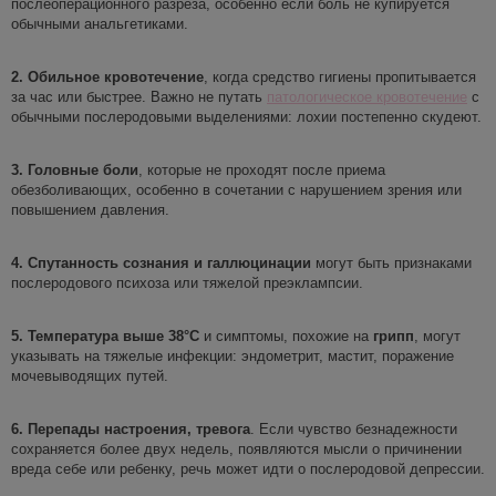
послеоперационного разреза, особенно если боль не купируется
обычными анальгетиками.
2.
Обильное кровотечение
, когда средство гигиены пропитывается
за час или быстрее. Важно не путать
патологическое кровотечение
с
обычными послеродовыми выделениями: лохии постепенно скудеют.
3.
Головные боли
, которые не проходят после приема
обезболивающих, особенно в сочетании с нарушением зрения или
повышением давления.
4.
Спутанность сознания и галлюцинации
могут быть признаками
послеродового психоза или тяжелой преэклампсии.
5.
Температура выше 38°C
и симптомы, похожие на
грипп
, могут
указывать на тяжелые инфекции: эндометрит, мастит, поражение
мочевыводящих путей.
6.
Перепады настроения, тревога
. Если чувство безнадежности
сохраняется более двух недель, появляются мысли о причинении
вреда себе или ребенку, речь может идти о послеродовой депрессии.