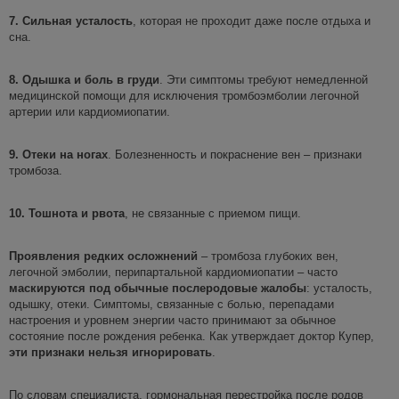
7.
Сильная усталость
, которая не проходит даже после отдыха и
сна.
8.
Одышка и боль в груди
. Эти симптомы требуют немедленной
медицинской помощи для исключения тромбоэмболии легочной
артерии или кардиомиопатии.
9.
Отеки на ногах
. Болезненность и покраснение вен – признаки
тромбоза.
10.
Тошнота и рвота
, не связанные с приемом пищи.
Проявления редких осложнений
– тромбоза глубоких вен,
легочной эмболии, перипартальной кардиомиопатии – часто
маскируются под обычные послеродовые
жалобы
: усталость,
одышку, отеки. Симптомы, связанные с болью, перепадами
настроения и уровнем энергии часто принимают за обычное
состояние после рождения ребенка. Как утверждает доктор Купер,
эти признаки нельзя
игнорировать
.
По словам специалиста, гормональная перестройка после родов