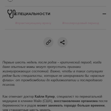
СПЕЦИАЛЬНОСТИ
#практикующему врачу
#послеродовый период
Первые шесть недель
после родов – критический период, когда
даже опытные мамы могут
пропустить признаки
жизнеугрожающих состояний. Важно, что
бы в таких ситуациях
рядом были
специалисты
,
которые
не игнорировали
бы «красные
флаги»
: от тромбоэмболии до кардиомиопатии и послеродового
психоза.
Как отмечает доктор
Кайли Купер
, специалист по перинатальной
медицине в клинике Майо (США),
восстановление организма
после
беременности и родов
может занимать гораздо больше времени
,
чем стандартные шесть недель.