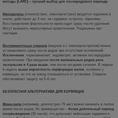
методы (LARC) – лучший выбор для послеродового периода
.
Имплантаты
(этоногестрел, левоноргестрел) вводятся подкожно в
плечо, действуют до 3 лет, не содержат эстроген, обратимы.
Восстановление фертильности происходит сразу после удаления.
Могут вызывать нерегулярные кровотечения. Разрешены при
лактации.
Внутриматочные спирали
(медные и с левоноргестрелом) можно
устанавливать сразу после родов при отсутствии осложнений.
Исключения
: хориоамнионит, эндометрит, активное послеродовое
кровотечение. При введении
после вагинальных родов риск
экспульсии
в 4 раза выше
, чем после кесарева сечения. В первые
6 недель
выше вероятность перфорации матки
, особенно у
кормящих, но это не повод отказываться от установки. Спирали
обеспечивают защиту на 5–6 лет.
БЕЗОПАСНАЯ АЛЬТЕРНАТИВА ДЛЯ КОРМЯЩИХ
Мини-пили
(например, дезогестрел 75 мкг) можно начинать в любое
время после родов. Их преимущество –
более длительный период
полувыведения
(36 часов), что допускает небольшие задержки в