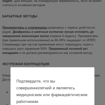
падает
. Для женщин, не планирующих беременность, МЛА не может
считаться основным методом.
БАРЬЕРНЫЕ МЕТОДЫ
Презервативы и спермициды
разрешены с первых дней после
родов.
Диафрагмы и шеечные колпачки лучше отложить до
завершения инволюции матки
(первые 6 недель). Презервативы
(при правильном использовании) на 80–95% защищают от ИППП.
Спермициды при частом применении могут повреждать ткани и
повышать риск заражения ВИЧ.
Прерванный половой акт
ненадежен
и не должен рекомендоваться как основной метод.
ЭКСТРЕННАЯ КОНТРАЦЕПЦИЯ
Каждая женщина должна знать о методах экстренной контрацепции.
Доступны:
Подтвердите, что вы
совершеннолетний и являетесь
левоноргестрел (таблетки);
медицинским или фармацевтическим
работником.