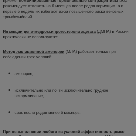
приеме.
Комбинированные гормональные контрацептивы
ВОЗ
рекомендует отложить на 6 месяцев после родов кормящим, а в
первые 6 недель их избегают из-за повышенного риска венозных
тромбоэмболий.
Инъекции депо-
медроксипрогестерона
ацетата
(ДМПА) в России
практически не используются.
Метод лактационной аменореи
(МЛА) работает только при
соблюдении трех условий:
аменорея;
исключительно или почти исключительно грудное
вскармливание;
срок после родов менее 6 месяцев.
При невыполнении любого из условий эффективность резко