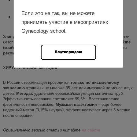
мифепристон;
Если это не так, вы не можете
медьсодержащая ВМС.
принимать участие в мероприятиях
Gynecology school.
Улипристала
ацетат
в России не зарегистрирован. ВМС и таблетки
безопасны после родов и при грудном вскармливании.
Метод
Юзпе
(комбинированные таблетки) в первые 3–6 недель после родов
не
Подтверждаю
рекомендован
из-за риска тромбозов.
ХИРУРГИЧЕСКИЕ МЕТОДЫ
В России стерилизация проводится
только по письменному
заявлению
женщины не моложе 35 лет или имеющей не менее двух
детей.
Методы:
удаление/перевязка/коагуляция маточных труб.
Эффективность операции составляет 99,5%. Восстановление
фертильности невозможно.
Мужская вазэктомия
– еще более
надежный метод (0,15% неудач), эффект наступает через 3 месяца
после операции.
Оригинальную версию статьи читайте
на са
й
те